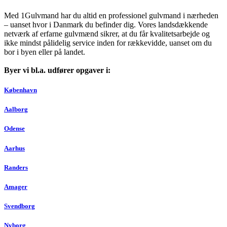
Med 1Gulvmand har du altid en professionel gulvmand i nærheden
– uanset hvor i Danmark du befinder dig. Vores landsdækkende
netværk af erfarne gulvmænd sikrer, at du får kvalitetsarbejde og
ikke mindst pålidelig service inden for rækkevidde, uanset om du
bor i byen eller på landet.
Byer vi bl.a. udfører opgaver i:
København
Aalborg
Odense
Aarhus
Randers
Amager
Svendborg
Nyborg