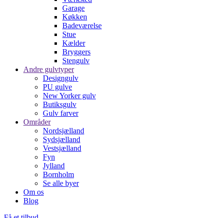
Garage
Køkken
Badeværelse
Stue
Kælder
Bryggers
Stengulv
Andre gulvtyper
Designgulv
PU gulve
New Yorker gulv
Butiksgulv
Gulv farver
Områder
Nordsjælland
Sydsjælland
Vestsjælland
Fyn
Jylland
Bornholm
Se alle byer
Om os
Blog
Få et tilbud