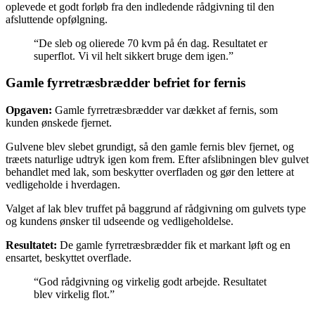
oplevede et godt forløb fra den indledende rådgivning til den
afsluttende opfølgning.
“De sleb og olierede 70 kvm på én dag. Resultatet er
superflot. Vi vil helt sikkert bruge dem igen.”
Gamle fyrretræsbrædder befriet for fernis
Opgaven:
Gamle fyrretræsbrædder var dækket af fernis, som
kunden ønskede fjernet.
Gulvene blev slebet grundigt, så den gamle fernis blev fjernet, og
træets naturlige udtryk igen kom frem. Efter afslibningen blev gulvet
behandlet med lak, som beskytter overfladen og gør den lettere at
vedligeholde i hverdagen.
Valget af lak blev truffet på baggrund af rådgivning om gulvets type
og kundens ønsker til udseende og vedligeholdelse.
Resultatet:
De gamle fyrretræsbrædder fik et markant løft og en
ensartet, beskyttet overflade.
“God rådgivning og virkelig godt arbejde. Resultatet
blev virkelig flot.”