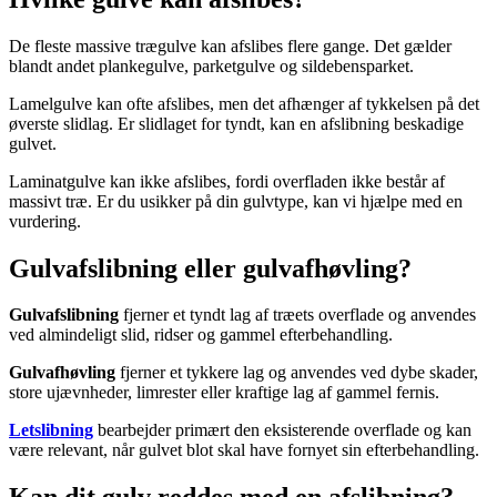
De fleste massive trægulve kan afslibes flere gange. Det gælder
blandt andet plankegulve, parketgulve og sildebensparket.
Lamelgulve kan ofte afslibes, men det afhænger af tykkelsen på det
øverste slidlag. Er slidlaget for tyndt, kan en afslibning beskadige
gulvet.
Laminatgulve kan ikke afslibes, fordi overfladen ikke består af
massivt træ. Er du usikker på din gulvtype, kan vi hjælpe med en
vurdering.
Gulvafslibning eller gulvafhøvling?
Gulvafslibning
fjerner et tyndt lag af træets overflade og anvendes
ved almindeligt slid, ridser og gammel efterbehandling.
Gulvafhøvling
fjerner et tykkere lag og anvendes ved dybe skader,
store ujævnheder, limrester eller kraftige lag af gammel fernis.
Letslibning
bearbejder primært den eksisterende overflade og kan
være relevant, når gulvet blot skal have fornyet sin efterbehandling.