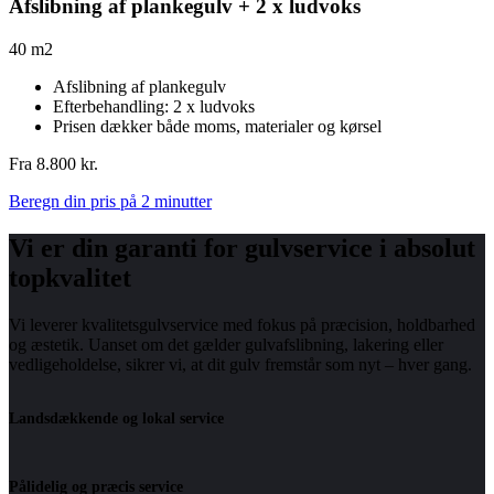
Afslibning af plankegulv + 2 x ludvoks
40 m2
Afslibning af plankegulv
Efterbehandling: 2 x ludvoks
Prisen dækker både moms, materialer og kørsel
Fra 8.800 kr.
Beregn din pris på 2 minutter
Vi er din garanti for gulvservice i absolut
topkvalitet
Vi leverer kvalitetsgulvservice med fokus på præcision, holdbarhed
og æstetik. Uanset om det gælder gulvafslibning, lakering eller
vedligeholdelse, sikrer vi, at dit gulv fremstår som nyt – hver gang.
Landsdækkende og lokal service
Pålidelig og præcis service