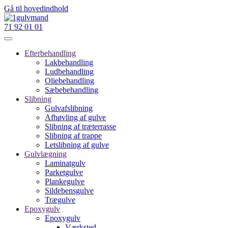
Gå til hovedindhold
71 92 01 01
Efterbehandling
Lakbehandling
Ludbehandling
Oliebehandling
Sæbebehandling
Slibning
Gulvafslibning
Afhøvling af gulve
Slibning af træterrasse
Slibning af trappe
Letslibning af gulve
Gulvlægning
Laminatgulv
Parketgulve
Plankegulve
Sildebensgulve
Trægulve
Epoxygulv
Epoxygulv
Værksted