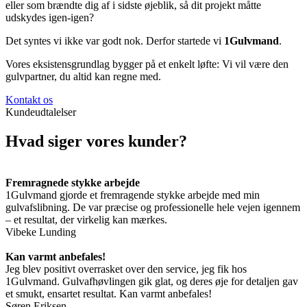
eller som brændte dig af i sidste øjeblik, så dit projekt måtte
udskydes igen-igen?
Det syntes vi ikke var godt nok. Derfor startede vi
1Gulvmand
.
Vores eksistensgrundlag bygger på et enkelt løfte: Vi vil være den
gulvpartner, du altid kan regne med.
Kontakt os
Kundeudtalelser
Hvad siger vores kunder?
Fremragnede stykke arbejde
1Gulvmand gjorde et fremragende stykke arbejde med min
gulvafslibning. De var præcise og professionelle hele vejen igennem
– et resultat, der virkelig kan mærkes.
Vibeke Lunding
Kan varmt anbefales!
Jeg blev positivt overrasket over den service, jeg fik hos
1Gulvmand. Gulvafhøvlingen gik glat, og deres øje for detaljen gav
et smukt, ensartet resultat. Kan varmt anbefales!
Søren Eriksen