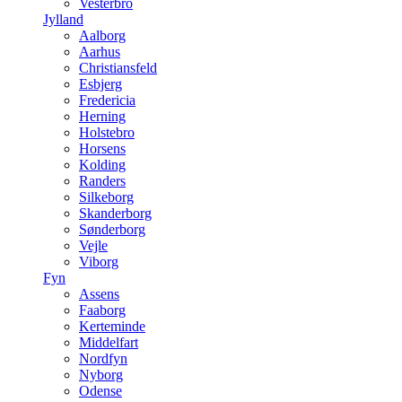
Vesterbro
Jylland
Aalborg
Aarhus
Christiansfeld
Esbjerg
Fredericia
Herning
Holstebro
Horsens
Kolding
Randers
Silkeborg
Skanderborg
Sønderborg
Vejle
Viborg
Fyn
Assens
Faaborg
Kerteminde
Middelfart
Nordfyn
Nyborg
Odense