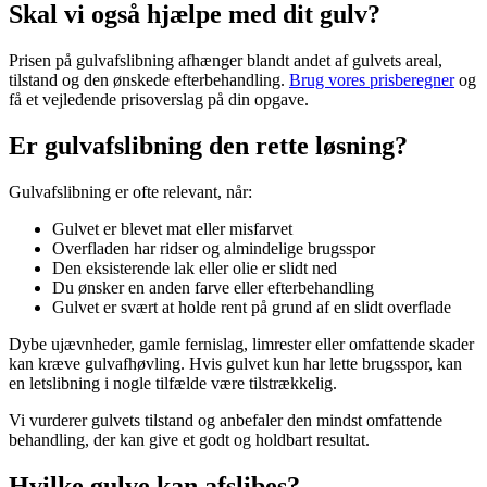
Skal vi også hjælpe med dit gulv?
Prisen på gulvafslibning afhænger blandt andet af gulvets areal,
tilstand og den ønskede efterbehandling.
Brug vores prisberegner
og
få et vejledende prisoverslag på din opgave.
Er gulvafslibning den rette løsning?
Gulvafslibning er ofte relevant, når:
Gulvet er blevet mat eller misfarvet
Overfladen har ridser og almindelige brugsspor
Den eksisterende lak eller olie er slidt ned
Du ønsker en anden farve eller efterbehandling
Gulvet er svært at holde rent på grund af en slidt overflade
Dybe ujævnheder, gamle fernislag, limrester eller omfattende skader
kan kræve gulvafhøvling. Hvis gulvet kun har lette brugsspor, kan
en letslibning i nogle tilfælde være tilstrækkelig.
Vi vurderer gulvets tilstand og anbefaler den mindst omfattende
behandling, der kan give et godt og holdbart resultat.
Hvilke gulve kan afslibes?