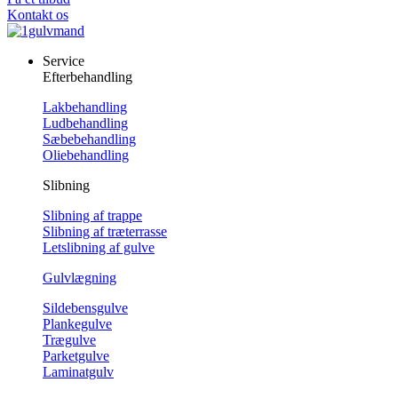
Kontakt os
Service
Efterbehandling
Lakbehandling
Ludbehandling
Sæbebehandling
Oliebehandling
Slibning
Slibning af trappe
Slibning af træterrasse
Letslibning af gulve
Gulvlægning
Sildebensgulve
Plankegulve
Trægulve
Parketgulve
Laminatgulv