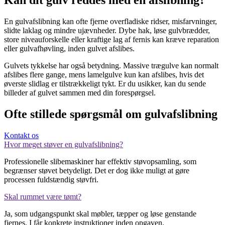
Kan dit gulv reddes med en afslibning?
En gulvafslibning kan ofte fjerne overfladiske ridser, misfarvninger,
slidte laklag og mindre ujævnheder. Dybe hak, løse gulvbrædder,
store niveauforskelle eller kraftige lag af fernis kan kræve reparation
eller gulvafhøvling, inden gulvet afslibes.
Gulvets tykkelse har også betydning. Massive trægulve kan normalt
afslibes flere gange, mens lamelgulve kun kan afslibes, hvis det
øverste slidlag er tilstrækkeligt tykt. Er du usikker, kan du sende
billeder af gulvet sammen med din forespørgsel.
Ofte stillede spørgsmål om
gulvafslibning
Kontakt os
Hvor meget støver en gulvafslibning?
Professionelle slibemaskiner har effektiv støvopsamling, som
begrænser støvet betydeligt. Det er dog ikke muligt at gøre
processen fuldstændig støvfri.
Skal rummet være tømt?
Ja, som udgangspunkt skal møbler, tæpper og løse genstande
fjernes. I får konkrete instruktioner inden opgaven.