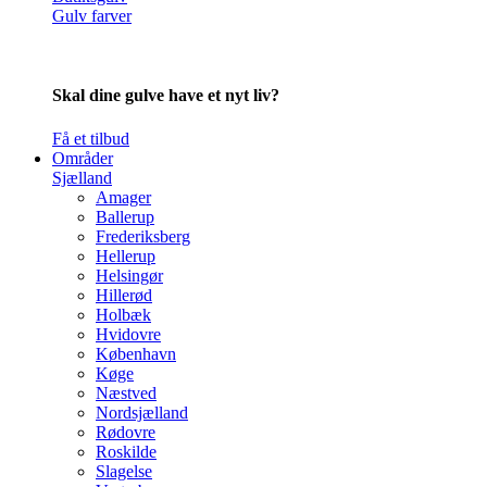
Gulv farver
Skal dine gulve have et nyt liv?
Få et tilbud
Områder
Sjælland
Amager
Ballerup
Frederiksberg
Hellerup
Helsingør
Hillerød
Holbæk
Hvidovre
København
Køge
Næstved
Nordsjælland
Rødovre
Roskilde
Slagelse