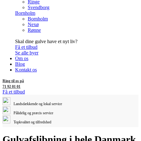
Ringe
Svendborg
Bornholm
Bornholm
Nexø
Rønne
Skal dine gulve have et nyt liv?
Få et tilbud
Se alle byer
Om os
Blog
Kontakt os
Ring til os på
71 92 01 01
Få et tilbud
Landsdækkende og lokal service
Pålidelig og præcis service
Topkvalitet og tilfredshed
Gulvafslibning i hele Danmark