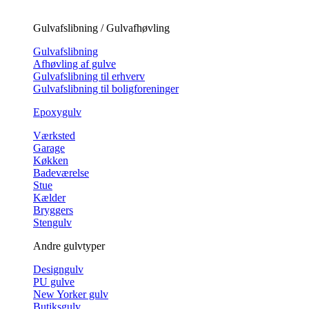
Gulvafslibning / Gulvafhøvling
Gulvafslibning
Afhøvling af gulve
Gulvafslibning til erhverv
Gulvafslibning til boligforeninger
Epoxygulv
Værksted
Garage
Køkken
Badeværelse
Stue
Kælder
Bryggers
Stengulv
Andre gulvtyper
Designgulv
PU gulve
New Yorker gulv
Butiksgulv