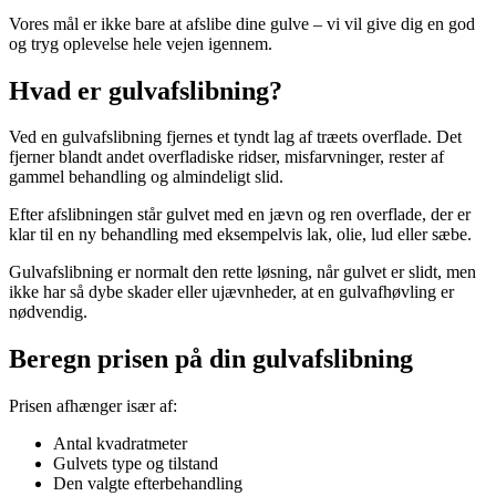
Vores mål er ikke bare at afslibe dine gulve – vi vil give dig en god
og tryg oplevelse hele vejen igennem.
Hvad er gulvafslibning?
Ved en gulvafslibning fjernes et tyndt lag af træets overflade. Det
fjerner blandt andet overfladiske ridser, misfarvninger, rester af
gammel behandling og almindeligt slid.
Efter afslibningen står gulvet med en jævn og ren overflade, der er
klar til en ny behandling med eksempelvis lak, olie, lud eller sæbe.
Gulvafslibning er normalt den rette løsning, når gulvet er slidt, men
ikke har så dybe skader eller ujævnheder, at en gulvafhøvling er
nødvendig.
Beregn prisen på din gulvafslibning
Prisen afhænger især af:
Antal kvadratmeter
Gulvets type og tilstand
Den valgte efterbehandling