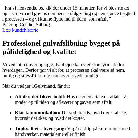
“Fra vi henvendte os, gik der under 15 minutter, før vi blev ringet
op. 1Gulvmand gav os den bedste rådgivning og den største tryghed
i processen – og vi kunne flytte ind til tiden, som aftalt.”
Peter og Cecilie, Søborg
Læs kundehistorie
Professionel gulvafslibning bygget på
pålidelighed og kvalitet
Vi ved, at renovering og gulvarbejde kan være forstyrrende for
hverdagen. Derfor gør vi alt for, at processen skal være så nem,
hurtig og stressfri for dig som overhovedet muligt.
Når du vælger 1Gulvmand, får du:
Aftaler, der bliver holdt:
Hos os er en aftale en aftale. Vi
møder op til tiden og afleverer opgaven som aftalt.
Klar kommunikation:
Du ved præcis, hvad der skal ske,
hvornår det sker, og hvad det koster.
Topkvalitet – hver gang:
Vi går aldrig på kompromis med
håndværket, materialerne eller finish.