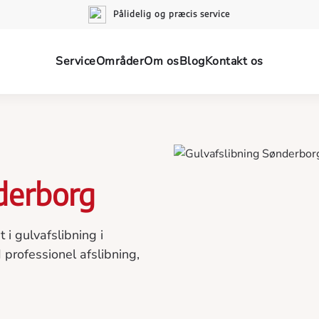
Pålidelig og præcis service
Service
Områder
Om os
Blog
Kontakt os
nderborg
 i gulvafslibning i
 professionel afslibning,