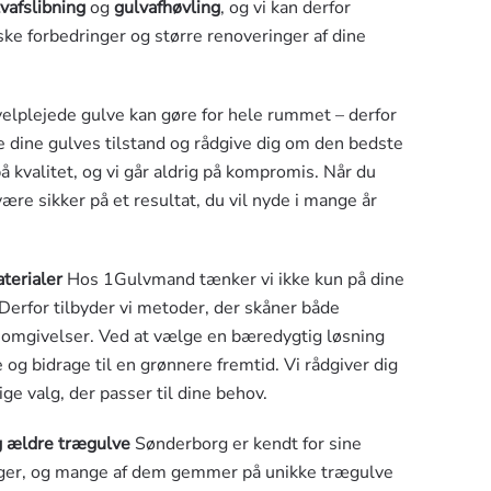
vafslibning
og
gulvafhøvling
, og vi kan derfor
e forbedringer og større renoveringer af dine
 velplejede gulve kan gøre for hele rummet – derfor
ere dine gulves tilstand og rådgive dig om den bedste
å kvalitet, og vi går aldrig på kompromis. Når du
re sikker på et resultat, du vil nyde i mange år
terialer
Hos 1Gulvmand tænker vi ikke kun på dine
Derfor tilbyder vi metoder, der skåner både
 omgivelser. Ved at vælge en bæredygtig løsning
og bidrage til en grønnere fremtid. Vi rådgiver dig
e valg, der passer til dine behov.
og ældre trægulve
Sønderborg er kendt for sine
ger, og mange af dem gemmer på unikke trægulve