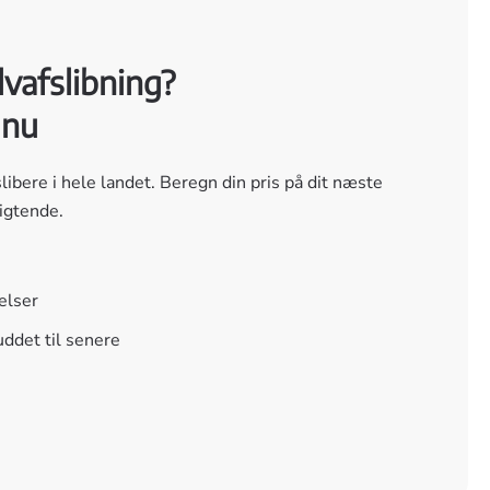
vafslibning?
 nu
libere i hele landet. Beregn din pris på dit næste
ligtende.
telser
uddet til senere