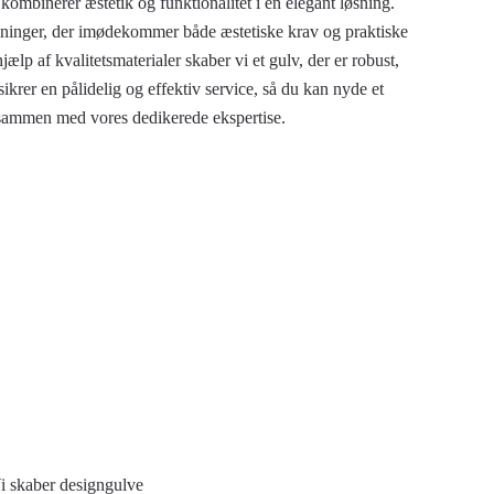
kombinerer æstetik og funktionalitet i én elegant løsning.
sninger, der imødekommer både æstetiske krav og praktiske
jælp af kvalitetsmaterialer skaber vi et gulv, der er robust,
sikrer en pålidelig og effektiv service, så du kan nyde et
t sammen med vores dedikerede ekspertise.
Vi skaber designgulve