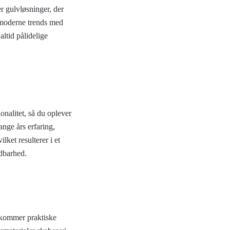
r gulvløsninger, der
i moderne trends med
altid pålidelige
nalitet, så du oplever
nge års erfaring,
ket resulterer i et
ldbarhed.
dekommer praktiske