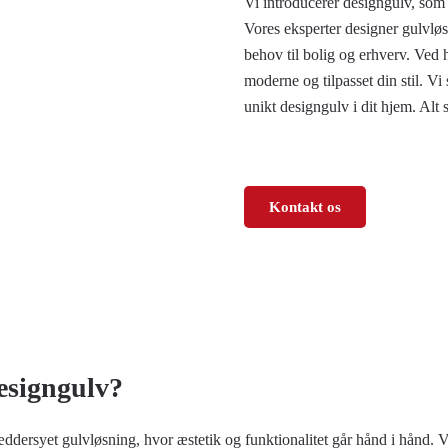
Vi introducerer designgulv, som 
Vores eksperter designer gulvlø
behov til bolig og erhverv. Ved h
moderne og tilpasset din stil. Vi 
unikt designgulv i dit hjem. Al
Kontakt os
esigngulv?
æddersyet gulvløsning, hvor æstetik og funktionalitet går hånd i hånd. 