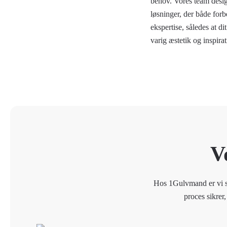
behov. Vores team design
løsninger, der både for
ekspertise, således at d
varig æstetik og inspirat
V
Hos 1Gulvmand er vi sp
proces sikrer