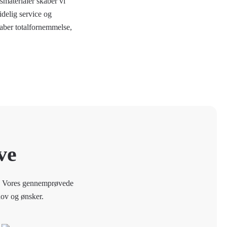
smaterialer skaber vi
idelig service og
kaber totalfornemmelse,
ve
ve. Vores gennemprøvede
hov og ønsker.