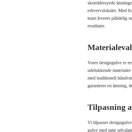
skræddersyede løsninger
erhvervslokaler. Med fok
team leverer pålidelig s
resultater.
Materialeval
Vores designgulve er res
udelukkende materialer 
med traditionelt håndvæ
garanterer en løsning, d
Tilpasning a
Vi tilpasser designgulve
gulve med nøje udvalgte