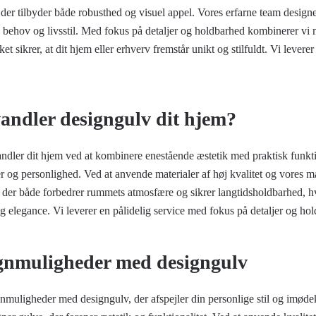
 der tilbyder både robusthed og visuel appel. Vores erfarne team designe
ke behov og livsstil. Med fokus på detaljer og holdbarhed kombinerer v
ket sikrer, at dit hjem eller erhverv fremstår unikt og stilfuldt. Vi leverer 
andler designgulv dit hjem?
ndler dit hjem ved at kombinere enestående æstetik med praktisk funktio
r og personlighed. Ved at anvende materialer af høj kvalitet og vores ma
 der både forbedrer rummets atmosfære og sikrer langtidsholdbarhed, hvil
 og elegance. Vi leverer en pålidelig service med fokus på detaljer og ho
gnmuligheder med designgulv
gnmuligheder med designgulv, der afspejler din personlige stil og imø