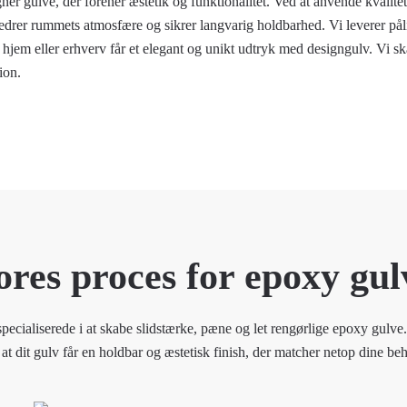
er gulve, der forener æstetik og funktionalitet. Ved at anvende kvalitet
bedrer rummets atmosfære og sikrer langvarig holdbarhed. Vi leverer pål
it hjem eller erhverv får et elegant og unikt udtryk med designgulv. Vi s
ion.
ores proces for epoxy gul
ecialiserede i at skabe slidstærke, pæne og let rengørlige epoxy gul
, at dit gulv får en holdbar og æstetisk finish, der matcher netop dine be