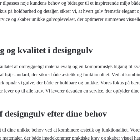
 tilpasses nøje kundens behov og bidrager til et inspirerende miljø både
us på holdbarhed og detaljer, sikrer vi, at hvert gulv fremstår elegant og
ervice og skaber unikke gulvoplevelser, der optimerer rummenes visuelle
g og kvalitet i designgulv
ultatet af omhyggeligt materialevalg og en kompromisløs tilgang til kva
af høj standard, der sikrer både æstetik og funktionalitet. Ved at komb
rk opnår vi gulve, der både er holdbare og unikke. Vores fokus på bære
er lever op til alle krav. Vi leverer desuden en service, der opfylder dine
f designgulv efter dine behov
t til dine unikke behov ved at kombinere æstetik og funktionalitet. Vore
 materialer, der både imødekommer praktiske krav og skaber visuel ha