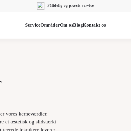
Pålidelig og præcis service
Service
Områder
Om os
Blog
Kontakt os
r
 er vores kerneværdier.
e et æstetisk og slidstærkt
ificerede teknikere leverer