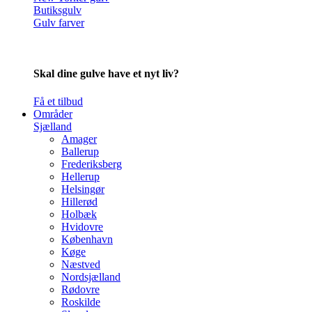
Butiksgulv
Gulv farver
Skal dine gulve have et nyt liv?
Få et tilbud
Områder
Sjælland
Amager
Ballerup
Frederiksberg
Hellerup
Helsingør
Hillerød
Holbæk
Hvidovre
København
Køge
Næstved
Nordsjælland
Rødovre
Roskilde