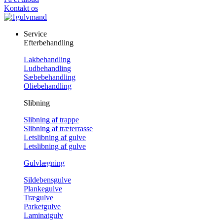
Kontakt os
Service
Efterbehandling
Lakbehandling
Ludbehandling
Sæbebehandling
Oliebehandling
Slibning
Slibning af trappe
Slibning af træterrasse
Letslibning af gulve
Letslibning af gulve
Gulvlægning
Sildebensgulve
Plankegulve
Trægulve
Parketgulve
Laminatgulv