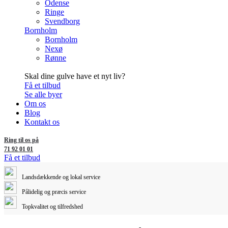
Odense
Ringe
Svendborg
Bornholm
Bornholm
Nexø
Rønne
Skal dine gulve have et nyt liv?
Få et tilbud
Se alle byer
Om os
Blog
Kontakt os
Ring til os på
71 92 01 01
Få et tilbud
Landsdækkende og lokal service
Pålidelig og præcis service
Topkvalitet og tilfredshed