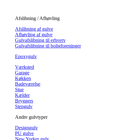
Afslibning / Afhøvling
Afslibning af gulve
Afhøvling af gulve
Gulvafslibning til erhverv
Gulvafslibning til boligforeninger
Epoxygulv
Værksted
Garage
Køkken
Badeværelse
Stue
Kælder
Bryggers
Stengulv
Andre gulvtyper
Designgulv
PU gulve
New Yorker gulv