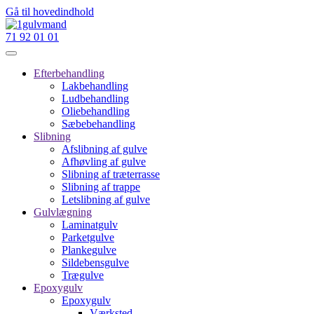
Gå til hovedindhold
71 92 01 01
Efterbehandling
Lakbehandling
Ludbehandling
Oliebehandling
Sæbebehandling
Slibning
Afslibning af gulve
Afhøvling af gulve
Slibning af træterrasse
Slibning af trappe
Letslibning af gulve
Gulvlægning
Laminatgulv
Parketgulve
Plankegulve
Sildebensgulve
Trægulve
Epoxygulv
Epoxygulv
Værksted