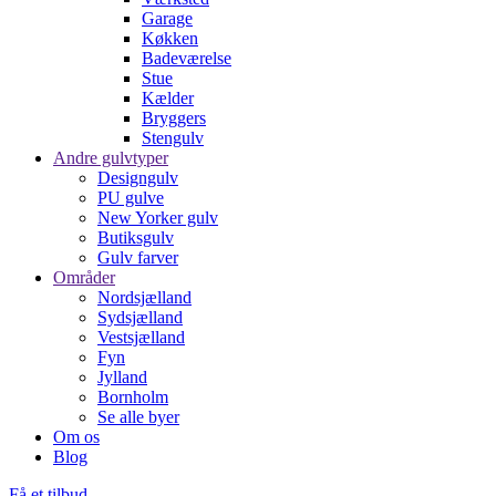
Garage
Køkken
Badeværelse
Stue
Kælder
Bryggers
Stengulv
Andre gulvtyper
Designgulv
PU gulve
New Yorker gulv
Butiksgulv
Gulv farver
Områder
Nordsjælland
Sydsjælland
Vestsjælland
Fyn
Jylland
Bornholm
Se alle byer
Om os
Blog
Få et tilbud