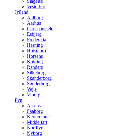
Slagelse
Vesterbro
Jylland
Aalborg
Aarhus
Christiansfeld
Esbjerg
Fredericia
Herning
Holstebro
Horsens
Kolding
Randers
Silkeborg
Skanderborg
Sønderborg
Vejle
Viborg
Fyn
Assens
Faaborg
Kerteminde
Middelfart
Nordfyn
Nyborg