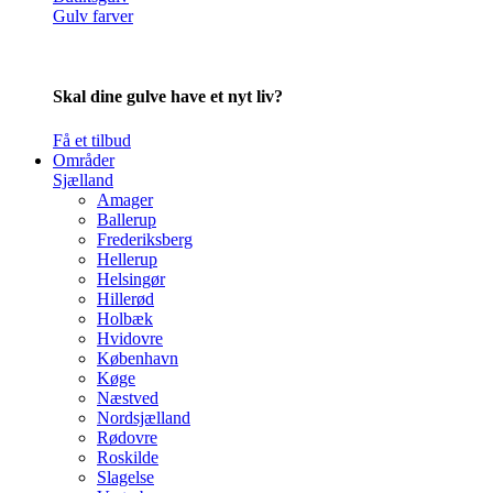
Gulv farver
Skal dine gulve have et nyt liv?
Få et tilbud
Områder
Sjælland
Amager
Ballerup
Frederiksberg
Hellerup
Helsingør
Hillerød
Holbæk
Hvidovre
København
Køge
Næstved
Nordsjælland
Rødovre
Roskilde
Slagelse