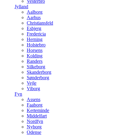
Vesterbro
Jylland
Aalborg
Aarhus
Christiansfeld
Esbjerg
Fredericia
Herning
Holstebro
Horsens
Kolding
Randers
Silkeborg
Skanderborg
Sønderborg
Vejle
Viborg
Fyn
Assens
Faaborg
Kerteminde
Middelfart
Nordfyn
Nyborg
Odense