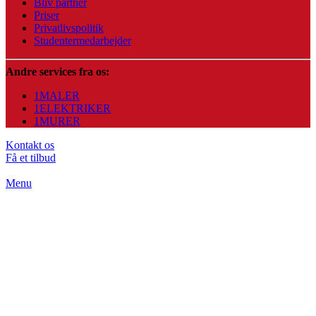
Bliv partner
Priser
Privatlivspolitik
Studentermedarbejder
Andre services fra os:
1MALER
1ELEKTRIKER
1MURER
Kontakt os
Få et tilbud
Menu