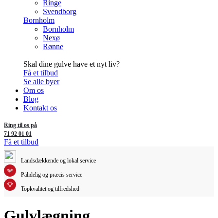
Ringe
Svendborg
Bornholm
Bornholm
Nexø
Rønne
Skal dine gulve have et nyt liv?
Få et tilbud
Se alle byer
Om os
Blog
Kontakt os
Ring til os på
71 92 01 01
Få et tilbud
Landsdækkende og lokal service
Pålidelig og præcis service
Topkvalitet og tilfredshed
Gulvlægning