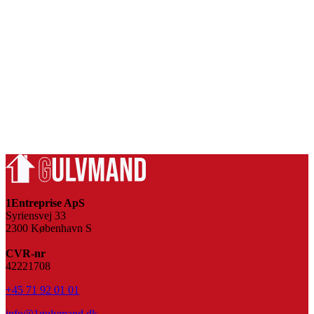
1Entreprise ApS
Syriensvej 33
2300 København S
CVR-nr
42221708
+45 71 92 01 01
info@1gulvmand.dk