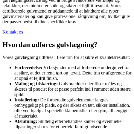
gulvlægningsservice sig ved at bruge avancerede værktøjer og
teknikker, der minimerer spild og sikrer et fejlfrit resultat. Vores
certificerede gulvmænd er uddannede til at håndtere alle typer
gulvmaterialer og kan give professionel rådgivning om, hvilket gulv
der passer bedst til dine specifikke krav.
Kontakt os
Hvordan udføres gulvlægning?
Vores gulvlægning udføres i flere trin for at sikre et kvalitetsresultat:
Forberedelse:
Vi begynder med at forberede undergulvet for
at sikre, at det er rent, tørt og jævnt. Dette trin er afgørende for
at opnå et fejlfrit finish.
Måling og tilskæring:
Gulvbrædder eller fliser måles og
skæres til præcist for at passe perfekt ind i rummet uden større
spild.
Installering:
De forberedte gulvelementer lægges
omhyggeligt på plads, og der sikres en tæt, sikker installation,
ofte ved hjælp af specielle klæbemidler eller søm, afhængigt
af materialet.
Afslutning:
Sluttelig efterbehandles kanter og eventuelle
tilpasninger sikres for et perfekt færdigt udseende.