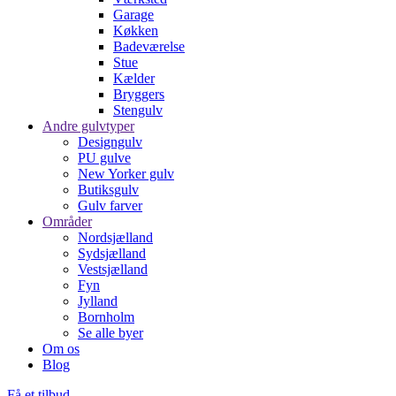
Garage
Køkken
Badeværelse
Stue
Kælder
Bryggers
Stengulv
Andre gulvtyper
Designgulv
PU gulve
New Yorker gulv
Butiksgulv
Gulv farver
Områder
Nordsjælland
Sydsjælland
Vestsjælland
Fyn
Jylland
Bornholm
Se alle byer
Om os
Blog
Få et tilbud