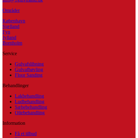
Områder
København
Sjælland
Fyn
Jylland
Bornholm
Service
Gulvafslibning
Gulvafhøvling
Floor Sanding
Behandlinger
Lakbehandling
Ludbehandling
Sæbebehandling
Oliebehandling
Information
Få et tilbud