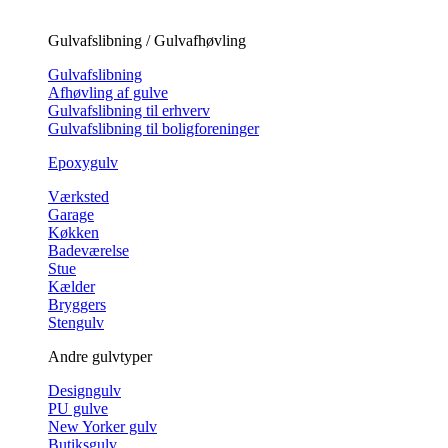
Gulvafslibning / Gulvafhøvling
Gulvafslibning
Afhøvling af gulve
Gulvafslibning til erhverv
Gulvafslibning til boligforeninger
Epoxygulv
Værksted
Garage
Køkken
Badeværelse
Stue
Kælder
Bryggers
Stengulv
Andre gulvtyper
Designgulv
PU gulve
New Yorker gulv
Butiksgulv