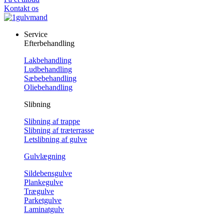
Kontakt os
Service
Efterbehandling
Lakbehandling
Ludbehandling
Sæbebehandling
Oliebehandling
Slibning
Slibning af trappe
Slibning af træterrasse
Letslibning af gulve
Gulvlægning
Sildebensgulve
Plankegulve
Trægulve
Parketgulve
Laminatgulv