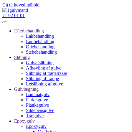
Gå til hovedindhold
71 92 01 01
Efterbehandling
Lakbehandling
Ludbehandling
Oliebehandling
Sæbebehandling
Slibning
Gulvafslibning
Afhøvling af gulve
Slibning af træterrasse
Slibning af trappe
Letslibning af gulve
Gulvlægning
Laminatgulv
Parketgulve
Plankegulve
Sildebensgulve
Trægulve
Epoxygulv
Epoxygulv
Værksted