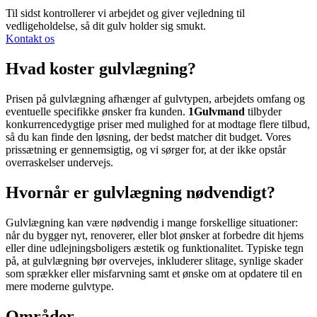
Til sidst kontrollerer vi arbejdet og giver vejledning til
vedligeholdelse, så dit gulv holder sig smukt.
Kontakt os
Hvad koster gulvlægning?
Prisen på gulvlægning afhænger af gulvtypen, arbejdets omfang og
eventuelle specifikke ønsker fra kunden.
1Gulvmand
tilbyder
konkurrencedygtige priser med mulighed for at modtage flere tilbud,
så du kan finde den løsning, der bedst matcher dit budget. Vores
prissætning er gennemsigtig, og vi sørger for, at der ikke opstår
overraskelser undervejs.
Hvornår er gulvlægning nødvendigt?
Gulvlægning kan være nødvendig i mange forskellige situationer:
når du bygger nyt, renoverer, eller blot ønsker at forbedre dit hjems
eller dine udlejningsboligers æstetik og funktionalitet. Typiske tegn
på, at gulvlægning bør overvejes, inkluderer slitage, synlige skader
som sprækker eller misfarvning samt et ønske om at opdatere til en
mere moderne gulvtype.
Områder