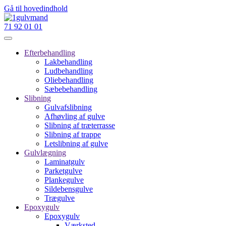
Gå til hovedindhold
71 92 01 01
Efterbehandling
Lakbehandling
Ludbehandling
Oliebehandling
Sæbebehandling
Slibning
Gulvafslibning
Afhøvling af gulve
Slibning af træterrasse
Slibning af trappe
Letslibning af gulve
Gulvlægning
Laminatgulv
Parketgulve
Plankegulve
Sildebensgulve
Trægulve
Epoxygulv
Epoxygulv
Værksted