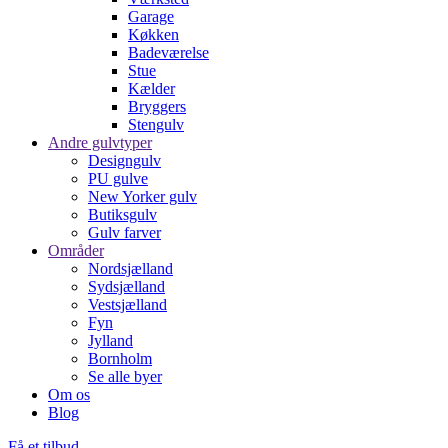
Garage
Køkken
Badeværelse
Stue
Kælder
Bryggers
Stengulv
Andre gulvtyper
Designgulv
PU gulve
New Yorker gulv
Butiksgulv
Gulv farver
Områder
Nordsjælland
Sydsjælland
Vestsjælland
Fyn
Jylland
Bornholm
Se alle byer
Om os
Blog
Få et tilbud