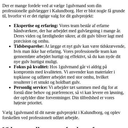
Der er mange fordele ved at vælge 1gulvmand som din
professionelle gulvlægger i Kalundborg. Her er blot nogle få grunde
til, hvorfor vi er det rigtige valg for dit gulvprojekt:
Ekspertise og erfaring:
Vores team består af erfarne
håndværkere, der har arbejdet med gulvlægning i mange år.
Deres viden og færdigheder sikrer, at dit gulv bliver lagt med
præcision og omhu.
Tidsbesparelse:
At lægge et nyt gulv kan være tidskrævende,
hvis man ikke har erfaring. Vores professionelle team kan
gennemføre arbejdet hurtigt og effektivt, så du kan nyde dit
nye gulv hurtigst muligt.
Fokus på kvalitet:
Hos 1gulvmand går vi aldrig på
kompromis med kvaliteten. Vi anvender kun materialer i
topklasse og udfører arbejdet med stor omhu, hvilket
resulterer i et smukt og holdbart gulv.
Personlig service:
Vi arbejder tæt sammen med dig for at
forstå dine behov og præferencer, så vi kan levere en løsning,
der opfylder dine forventninger. Din tilfredshed er vores
højeste prioritet.
Vælg 1gulvmand til dit næste gulvprojekt i Kalundborg, og oplev
forskellen ved professionelt udført arbejde.