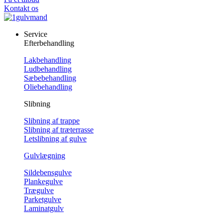
Kontakt os
Service
Efterbehandling
Lakbehandling
Ludbehandling
Sæbebehandling
Oliebehandling
Slibning
Slibning af trappe
Slibning af træterrasse
Letslibning af gulve
Gulvlægning
Sildebensgulve
Plankegulve
Trægulve
Parketgulve
Laminatgulv