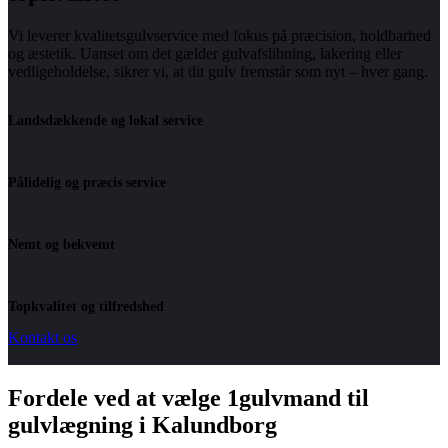
Vi leverer kvalitetsgulvservice med fokus på præcision, holdbarhed
og æstetik. Uanset om det gælder gulvafslibning, lakering eller
vedligeholdelse, sikrer vi, at dit gulv fremstår som nyt – hver gang.
Landsdækkende og lokal service
Pålidelig og præcis service
Nemt og bekvemt
Topkvalitet og tilfredshed
Kontakt os
Fordele ved at vælge 1gulvmand til
gulvlægning i Kalundborg