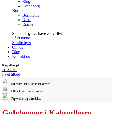
Ringe
Svendborg
Bornholm
Bornholm
Nexø
Rønne
Skal dine gulve have et nyt liv?
Få et tilbud
Se alle byer
Om os
Blog
Kontakt os
Ring til os på
71 92 01 01
Få et tilbud
Landsdækkende og lokal service
Pålidelig og præcis service
Topkvalitet og tilfredshed
gulvlægger i Kalundborg