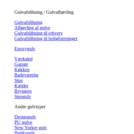
Gulvafslibning / Gulvafhøvling
Gulvafslibning
Afhøvling af gulve
Gulvafslibning til erhverv
Gulvafslibning til boligforeninger
Epoxygulv
Værksted
Garage
Køkken
Badeværelse
Stue
Kælder
Bryggers
Stengulv
Andre gulvtyper
Designgulv
PU gulve
New Yorker gulv
Butiksgulv