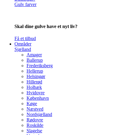
Gulv farver
Skal dine gulve have et nyt liv?
Få et tilbud
Områder
Sjælland
Amager
Ballerup
Frederiksberg
Hellerup
Helsingør
Hillerød
Holbæk
Hvidovre
København
Køge
Næstved
Nordsjælland
Rødovre
Roskilde
Slagelse