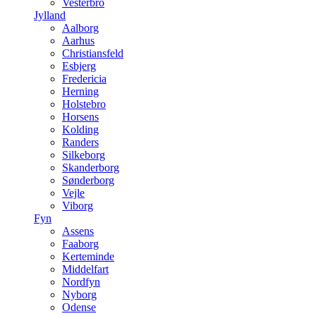
Vesterbro
Jylland
Aalborg
Aarhus
Christiansfeld
Esbjerg
Fredericia
Herning
Holstebro
Horsens
Kolding
Randers
Silkeborg
Skanderborg
Sønderborg
Vejle
Viborg
Fyn
Assens
Faaborg
Kerteminde
Middelfart
Nordfyn
Nyborg
Odense