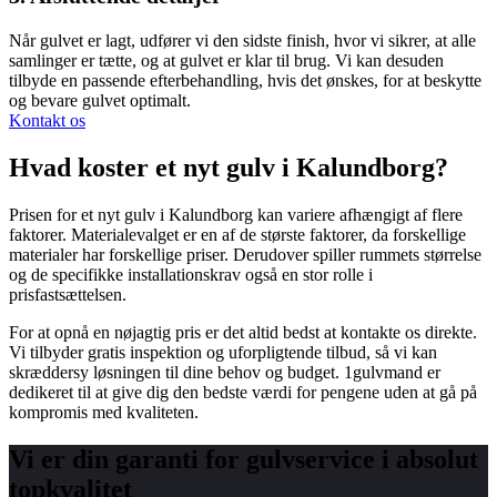
Når gulvet er lagt, udfører vi den sidste finish, hvor vi sikrer, at alle
samlinger er tætte, og at gulvet er klar til brug. Vi kan desuden
tilbyde en passende efterbehandling, hvis det ønskes, for at beskytte
og bevare gulvet optimalt.
Kontakt os
Hvad koster et nyt gulv i Kalundborg?
Prisen for et nyt gulv i Kalundborg kan variere afhængigt af flere
faktorer. Materialevalget er en af de største faktorer, da forskellige
materialer har forskellige priser. Derudover spiller rummets størrelse
og de specifikke installationskrav også en stor rolle i
prisfastsættelsen.
For at opnå en nøjagtig pris er det altid bedst at kontakte os direkte.
Vi tilbyder gratis inspektion og uforpligtende tilbud, så vi kan
skræddersy løsningen til dine behov og budget. 1gulvmand er
dedikeret til at give dig den bedste værdi for pengene uden at gå på
kompromis med kvaliteten.
Vi er din garanti for gulvservice i absolut
topkvalitet