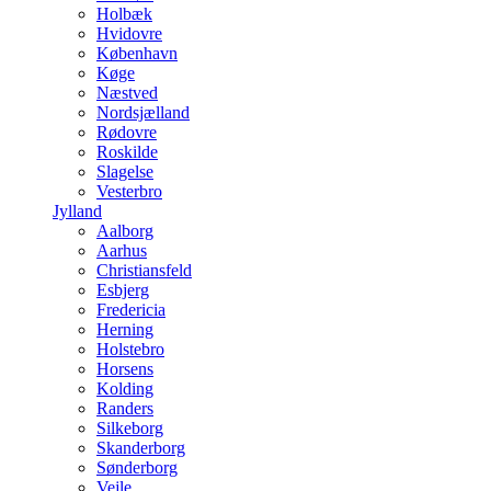
Holbæk
Hvidovre
København
Køge
Næstved
Nordsjælland
Rødovre
Roskilde
Slagelse
Vesterbro
Jylland
Aalborg
Aarhus
Christiansfeld
Esbjerg
Fredericia
Herning
Holstebro
Horsens
Kolding
Randers
Silkeborg
Skanderborg
Sønderborg
Vejle