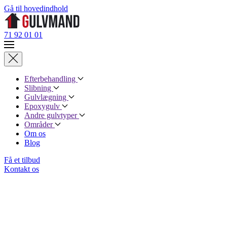
Gå til hovedindhold
71 92 01 01
Efterbehandling
Slibning
Gulvlægning
Epoxygulv
Andre gulvtyper
Områder
Om os
Blog
Få et tilbud
Kontakt os