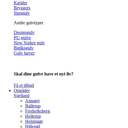
Kælder
Bryggers
Stengulv
Andre gulvtyper
Designgulv
PU gulve
New Yorker gulv
Butiksgulv
Gulv farver
Skal dine gulve have et nyt liv?
Få et tilbud
Områder
Sjælland
Amager
Ballerup
Frederiksberg
Hellerup
Helsingør
Hillerød