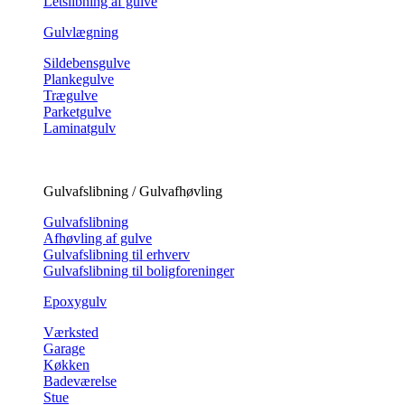
Letslibning af gulve
Gulvlægning
Sildebensgulve
Plankegulve
Trægulve
Parketgulve
Laminatgulv
Gulvafslibning / Gulvafhøvling
Gulvafslibning
Afhøvling af gulve
Gulvafslibning til erhverv
Gulvafslibning til boligforeninger
Epoxygulv
Værksted
Garage
Køkken
Badeværelse
Stue