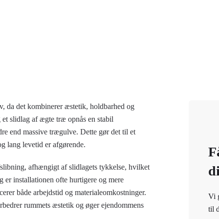
rv, da det kombinerer æstetik, holdbarhed og
t slidlag af ægte træ opnås en stabil
re end massive trægulve. Dette gør det til et
og lang levetid er afgørende.
F
slibning
, afhængigt af slidlagets tykkelse, hvilket
d
 er installationen ofte hurtigere og mere
ucerer både arbejdstid og materialeomkostninger.
Vi 
e forbedrer rummets æstetik og øger ejendommens
til 