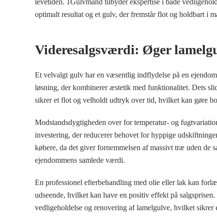
levetiden. 1Gulvmand tilbyder ekspertise i både vedligeholde
optimalt resultat og et gulv, der fremstår flot og holdbart i m
Videresalgsværdi: Øger lamelg
Et velvalgt gulv har en væsentlig indflydelse på en ejendom
løsning, der kombinerer æstetik med funktionalitet. Dets sl
sikrer et flot og velholdt udtryk over tid, hvilket kan gøre b
Modstandsdygtigheden over for temperatur- og fugtvariation
investering, der reducerer behovet for hyppige udskiftninge
købere, da det giver fornemmelsen af massivt træ uden de 
ejendommens samlede værdi.
En professionel efterbehandling med olie eller lak kan forl
udseende, hvilket kan have en positiv effekt på salgsprisen
vedligeholdelse og renovering af lamelgulve, hvilket sikrer