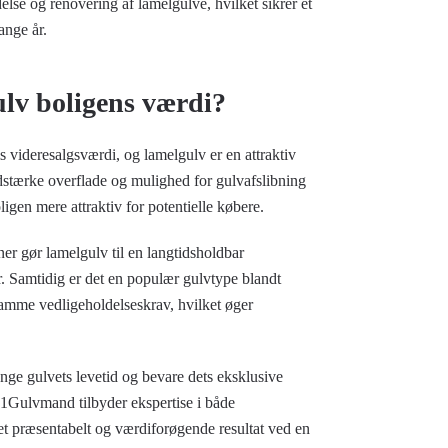
lse og renovering af lamelgulve, hvilket sikrer et
ange år.
ulv boligens værdi?
s videresalgsværdi, og lamelgulv er en attraktiv
idstærke overflade og mulighed for gulvafslibning
oligen mere attraktiv for potentielle købere.
er gør lamelgulv til en langtidsholdbar
r. Samtidig er det en populær gulvtype blandt
samme vedligeholdelseskrav, hvilket øger
ænge gulvets levetid og bevare dets eksklusive
. 1Gulvmand tilbyder ekspertise i både
 et præsentabelt og værdiforøgende resultat ved en