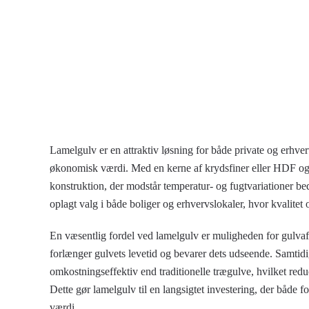
Lamelgulv er en attraktiv løsning for både private og erhve
økonomisk værdi. Med en kerne af krydsfiner eller HDF og e
konstruktion, der modstår temperatur- og fugtvariationer bed
oplagt valg i både boliger og erhvervslokaler, hvor kvalitet 
En væsentlig fordel ved lamelgulv er muligheden for
gulvaf
forlænger gulvets levetid og bevarer dets udseende. Samtidig
omkostningseffektiv end traditionelle trægulve, hvilket red
Dette gør lamelgulv til en langsigtet investering, der båd
værdi.