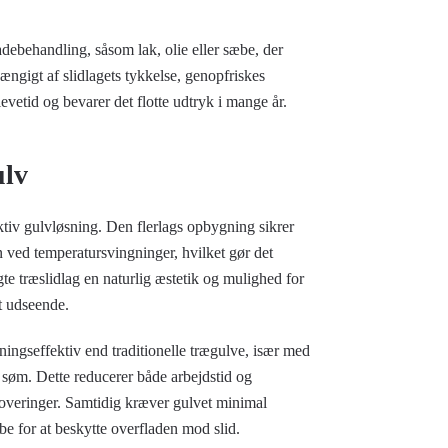
debehandling, såsom lak, olie eller sæbe, der
ængigt af slidlagets tykkelse, genopfriskes
evetid og bevarer det flotte udtryk i mange år.
ulv
aktiv gulvløsning. Den flerlags opbygning sikrer
on ved temperatursvingninger, hvilket gør det
te træslidlag en naturlig æstetik og mulighed for
ot udseende.
ningseffektiv end traditionelle trægulve, især med
 søm. Dette reducerer både arbejdstid og
enoveringer. Samtidig kræver gulvet minimal
be for at beskytte overfladen mod slid.