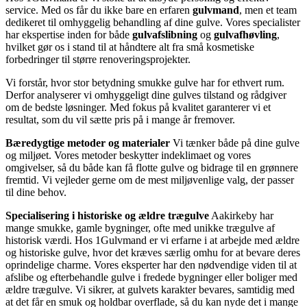
service. Med os får du ikke bare en erfaren
gulvmand
, men et team
dedikeret til omhyggelig behandling af dine gulve. Vores specialister
har ekspertise inden for både
gulvafslibning
og
gulvafhøvling
,
hvilket gør os i stand til at håndtere alt fra små kosmetiske
forbedringer til større renoveringsprojekter.
Vi forstår, hvor stor betydning smukke gulve har for ethvert rum.
Derfor analyserer vi omhyggeligt dine gulves tilstand og rådgiver
om de bedste løsninger. Med fokus på kvalitet garanterer vi et
resultat, som du vil sætte pris på i mange år fremover.
Bæredygtige metoder og materialer
Vi tænker både på dine gulve
og miljøet. Vores metoder beskytter indeklimaet og vores
omgivelser, så du både kan få flotte gulve og bidrage til en grønnere
fremtid. Vi vejleder gerne om de mest miljøvenlige valg, der passer
til dine behov.
Specialisering i historiske og ældre trægulve
Aakirkeby har
mange smukke, gamle bygninger, ofte med unikke trægulve af
historisk værdi. Hos 1Gulvmand er vi erfarne i at arbejde med ældre
og historiske gulve, hvor det kræves særlig omhu for at bevare deres
oprindelige charme. Vores eksperter har den nødvendige viden til at
afslibe og efterbehandle gulve i fredede bygninger eller boliger med
ældre trægulve. Vi sikrer, at gulvets karakter bevares, samtidig med
at det får en smuk og holdbar overflade, så du kan nyde det i mange