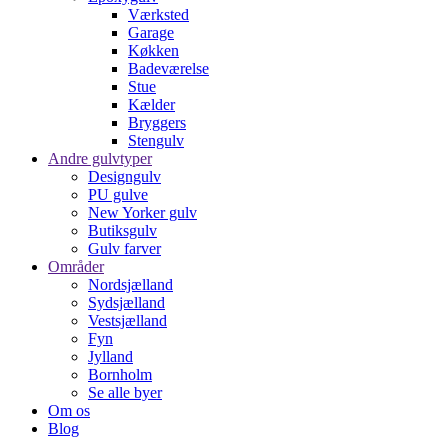
Værksted
Garage
Køkken
Badeværelse
Stue
Kælder
Bryggers
Stengulv
Andre gulvtyper
Designgulv
PU gulve
New Yorker gulv
Butiksgulv
Gulv farver
Områder
Nordsjælland
Sydsjælland
Vestsjælland
Fyn
Jylland
Bornholm
Se alle byer
Om os
Blog