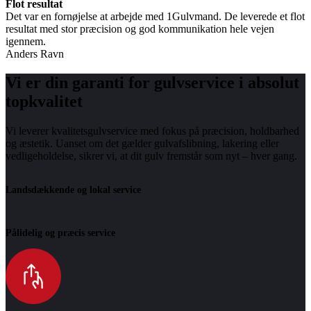
Flot resultat
Det var en fornøjelse at arbejde med 1Gulvmand. De leverede et flot
resultat med stor præcision og god kommunikation hele vejen
igennem.
Anders Ravn
Vi er din garanti for gulvservice i absolut
topkvalitet
Vi leverer kvalitetsgulvservice med fokus på præcision, holdbarhed
og æstetik. Uanset om det gælder gulvafslibning, lakering eller
vedligeholdelse, sikrer vi, at dit gulv fremstår som nyt – hver gang.
Landsdækkende og lokal service
Pålidelig og præcis service