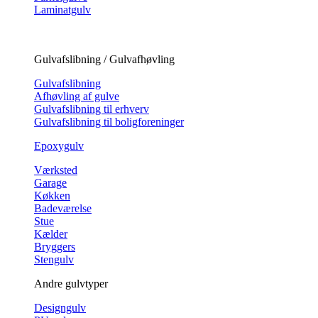
Laminatgulv
Gulvafslibning / Gulvafhøvling
Gulvafslibning
Afhøvling af gulve
Gulvafslibning til erhverv
Gulvafslibning til boligforeninger
Epoxygulv
Værksted
Garage
Køkken
Badeværelse
Stue
Kælder
Bryggers
Stengulv
Andre gulvtyper
Designgulv