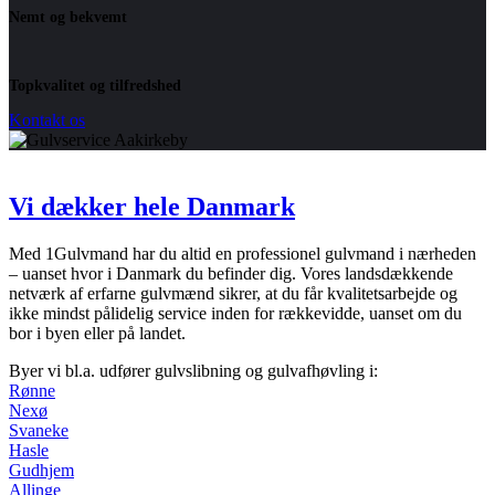
Nemt og bekvemt
Topkvalitet og tilfredshed
Kontakt os
Vi dækker hele Danmark
Med 1Gulvmand har du altid en professionel gulvmand i nærheden
– uanset hvor i Danmark du befinder dig. Vores landsdækkende
netværk af erfarne gulvmænd sikrer, at du får kvalitetsarbejde og
ikke mindst pålidelig service inden for rækkevidde, uanset om du
bor i byen eller på landet.
Byer vi bl.a. udfører gulvslibning og gulvafhøvling i:
Rønne
Nexø
Svaneke
Hasle
Gudhjem
Allinge