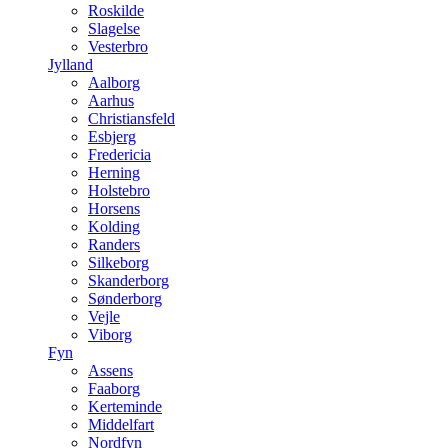
Roskilde
Slagelse
Vesterbro
Jylland
Aalborg
Aarhus
Christiansfeld
Esbjerg
Fredericia
Herning
Holstebro
Horsens
Kolding
Randers
Silkeborg
Skanderborg
Sønderborg
Vejle
Viborg
Fyn
Assens
Faaborg
Kerteminde
Middelfart
Nordfyn