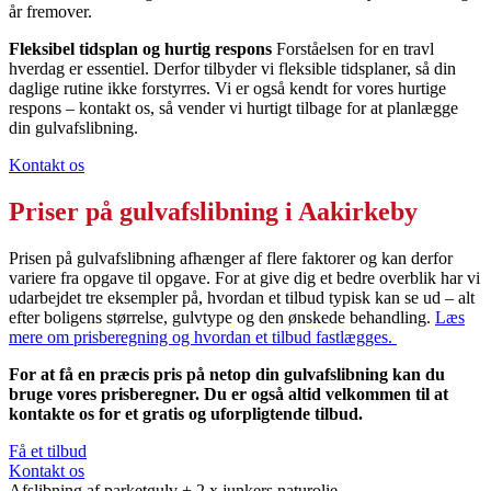
år fremover.
Fleksibel tidsplan og hurtig respons
Forståelsen for en travl
hverdag er essentiel. Derfor tilbyder vi fleksible tidsplaner, så din
daglige rutine ikke forstyrres. Vi er også kendt for vores hurtige
respons – kontakt os, så vender vi hurtigt tilbage for at planlægge
din gulvafslibning.
Kontakt os
Priser på
gulvafslibning i Aakirkeby
Prisen på gulvafslibning afhænger af flere faktorer og kan derfor
variere fra opgave til opgave. For at give dig et bedre overblik har vi
udarbejdet tre eksempler på, hvordan et tilbud typisk kan se ud – alt
efter boligens størrelse, gulvtype og den ønskede behandling.
Læs
mere om prisberegning og hvordan et tilbud fastlægges.
For at få en præcis pris på netop din gulvafslibning kan du
bruge vores prisberegner. Du er også altid velkommen til at
kontakte os for et gratis og uforpligtende tilbud.
Få et tilbud
Kontakt os
Afslibning af parketgulv + 2 x junkers naturolie