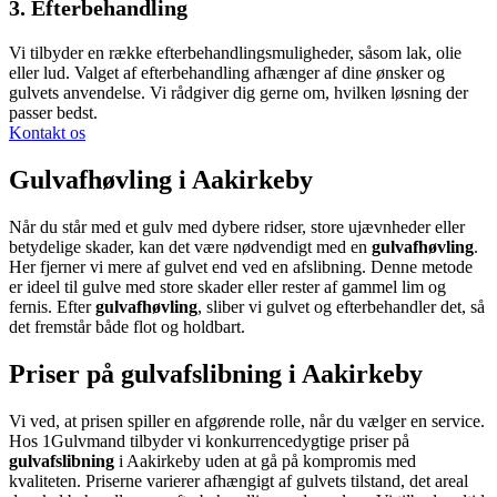
3. Efterbehandling
Vi tilbyder en række efterbehandlingsmuligheder, såsom lak, olie
eller lud. Valget af efterbehandling afhænger af dine ønsker og
gulvets anvendelse. Vi rådgiver dig gerne om, hvilken løsning der
passer bedst.
Kontakt os
Gulvafhøvling i Aakirkeby
Når du står med et gulv med dybere ridser, store ujævnheder eller
betydelige skader, kan det være nødvendigt med en
gulvafhøvling
.
Her fjerner vi mere af gulvet end ved en afslibning. Denne metode
er ideel til gulve med store skader eller rester af gammel lim og
fernis. Efter
gulvafhøvling
, sliber vi gulvet og efterbehandler det, så
det fremstår både flot og holdbart.
Priser på gulvafslibning i Aakirkeby
Vi ved, at prisen spiller en afgørende rolle, når du vælger en service.
Hos 1Gulvmand tilbyder vi konkurrencedygtige priser på
gulvafslibning
i Aakirkeby uden at gå på kompromis med
kvaliteten. Priserne varierer afhængigt af gulvets tilstand, det areal