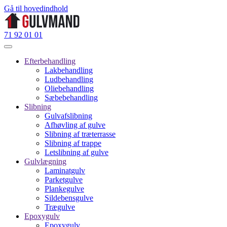
Gå til hovedindhold
71 92 01 01
Efterbehandling
Lakbehandling
Ludbehandling
Oliebehandling
Sæbebehandling
Slibning
Gulvafslibning
Afhøvling af gulve
Slibning af træterrasse
Slibning af trappe
Letslibning af gulve
Gulvlægning
Laminatgulv
Parketgulve
Plankegulve
Sildebensgulve
Trægulve
Epoxygulv
Epoxygulv