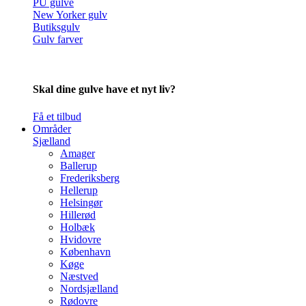
PU gulve
New Yorker gulv
Butiksgulv
Gulv farver
Skal dine gulve have et nyt liv?
Få et tilbud
Områder
Sjælland
Amager
Ballerup
Frederiksberg
Hellerup
Helsingør
Hillerød
Holbæk
Hvidovre
København
Køge
Næstved
Nordsjælland
Rødovre