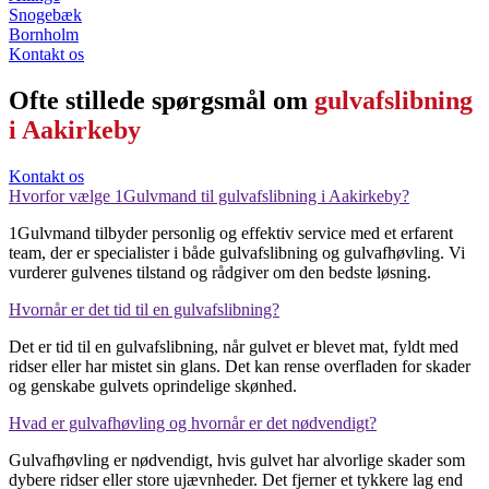
Snogebæk
Bornholm
Kontakt os
Ofte stillede spørgsmål om
gulvafslibning
i Aakirkeby
Kontakt os
Hvorfor vælge 1Gulvmand til gulvafslibning i Aakirkeby?
1Gulvmand tilbyder personlig og effektiv service med et erfarent
team, der er specialister i både gulvafslibning og gulvafhøvling. Vi
vurderer gulvenes tilstand og rådgiver om den bedste løsning.
Hvornår er det tid til en gulvafslibning?
Det er tid til en gulvafslibning, når gulvet er blevet mat, fyldt med
ridser eller har mistet sin glans. Det kan rense overfladen for skader
og genskabe gulvets oprindelige skønhed.
Hvad er gulvafhøvling og hvornår er det nødvendigt?
Gulvafhøvling er nødvendigt, hvis gulvet har alvorlige skader som
dybere ridser eller store ujævnheder. Det fjerner et tykkere lag end