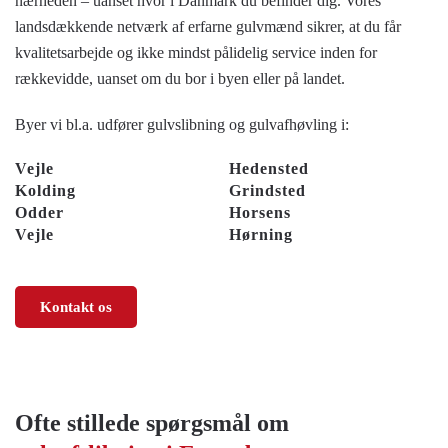
nærheden – uanset hvor i Danmark du befinder dig. Vores
landsdækkende netværk af erfarne gulvmænd sikrer, at du får
kvalitetsarbejde og ikke mindst pålidelig service inden for
rækkevidde, uanset om du bor i byen eller på landet.
Byer vi bl.a. udfører gulvslibning og gulvafhøvling i:
Vejle
Hedensted
Kolding
Grindsted
Odder
Horsens
Vejle
Hørning
Kontakt os
Ofte stillede spørgsmål om