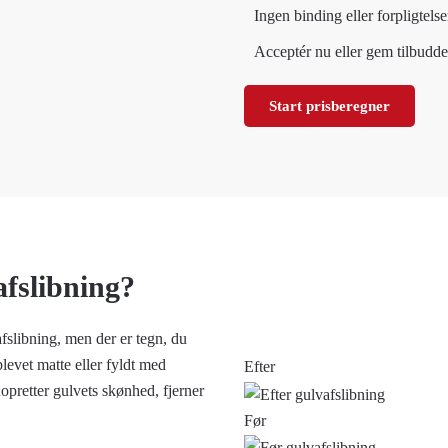
Ingen binding eller forpligtelse
Acceptér nu eller gem tilbuddet
Start prisberegner
afslibning?
fslibning, men der er tegn, du
levet matte eller fyldt med
Efter
pretter gulvets skønhed, fjerner
Før