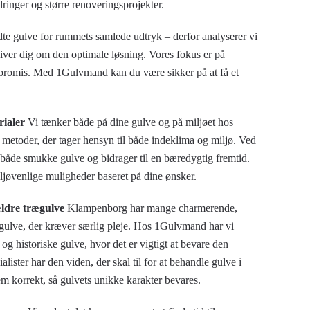
ringer og større renoveringsprojekter.
dte gulve for rummets samlede udtryk – derfor analyserer vi
giver dig om den optimale løsning. Vores fokus er på
ompromis. Med 1Gulvmand kan du være sikker på at få et
ialer
Vi tænker både på dine gulve og på miljøet hos
etoder, der tager hensyn til både indeklima og miljø. Ved
 både smukke gulve og bidrager til en bæredygtig fremtid.
ljøvenlige muligheder baseret på dine ønsker.
 ældre trægulve
Klampenborg har mange charmerende,
gulve, der kræver særlig pleje. Hos 1Gulvmand har vi
og historiske gulve, hvor det er vigtigt at bevare den
lister har den viden, der skal til for at behandle gulve i
m korrekt, så gulvets unikke karakter bevares.