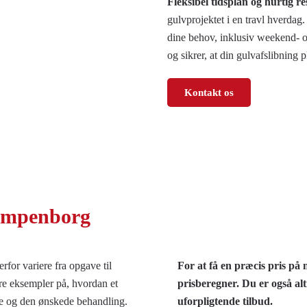
Fleksibel tidsplan og hurtig r
gulvprojektet i en travl hverdag.
dine behov, inklusiv weekend- og
og sikrer, at din gulvafslibning 
Kontakt os
lampenborg
rfor variere fra opgave til
For at få en præcis pris på
tre eksempler på, hvordan et
prisberegner. Du er også alt
type og den ønskede behandling.
uforpligtende tilbud.