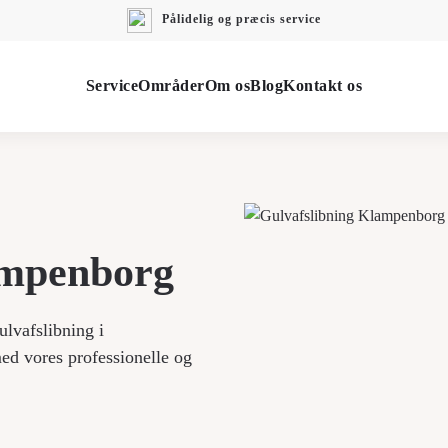
Pålidelig og præcis service
Service
Områder
Om os
Blog
Kontakt os
ampenborg
ulvafslibning i
med vores professionelle og