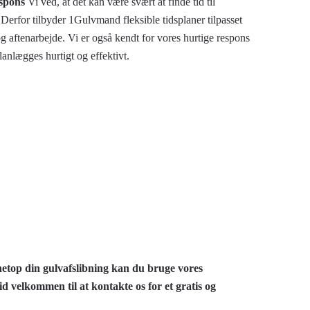
espons
Vi ved, at det kan være svært at finde tid til
 Derfor tilbyder 1Gulvmand fleksible tidsplaner tilpasset
 aftenarbejde. Vi er også kendt for vores hurtige respons
planlægges hurtigt og effektivt.
 netop din gulvafslibning kan du bruge vores
id velkommen til at kontakte os for et gratis og