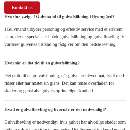
Kontakt os
Hvorfor vælge 1Gulvmand til gulvafslibning i Ryomgård?
1Gulvmand tilbyder personlig og effektiv service med et erfarent
team, der er specialister i både gulvafslibning og gulvafhøvling. Vi
vurderer gulvenes tilstand og rådgiver om den bedste løsning.
Hvornår er det tid til en gulvafslibning?
Det er tid til en gulvafslibning, når gulvet er blevet mat, fyldt med
ridser eller har mistet sin glans. Det kan rense overfladen for
skader og genskabe gulvets oprindelige skønhed.
Hvad er gulvafhøvling og hvornår er det nødvendigt?
Gulvafhøvling er nødvendigt, hvis gulvet har alvorlige skader som
dybere ridser eller store ujævnheder. Det fjerner et tykkere lag end