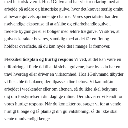
med historisk værdi. Hos 1Gulvmand har vi stor erfaring med at
arbejde på ældre og historiske gulve, hvor det kræver særlig omhu
at bevare gulvets oprindelige charme. Vores specialister har den
nødvendige ekspertise til at afslibe og efterbehandle gulve i
fredede bygninger eller boliger med ældre trægulve. Vi sikrer, at
gulvets karakter bevares, samtidig med at det får en flot og
holdbar overflade, så du kan nyde det i mange år fremover.
Fleksibel tidsplan og hurtig respons
Vi ved, at det kan være en
udfordring at finde tid til at få slebet gulvene, især hvis du har en
travl hverdag eller driver en virksomhed. Hos 1Gulvmand tilbyder
vi fleksible tidsplaner, der tilpasses dine behov. Vi kan udføre
arbejdet i weekender eller om aftenen, så du ikke skal bekymre
dig om forstyrrelser i din daglige rutine. Derudover er vi kendt for
vores hurtige respons. Når du kontakter os, sørger vi for at vende
hurtigt tilbage og få planlagt din gulvafslibning, så du ikke skal
vente unødvendigt længe.