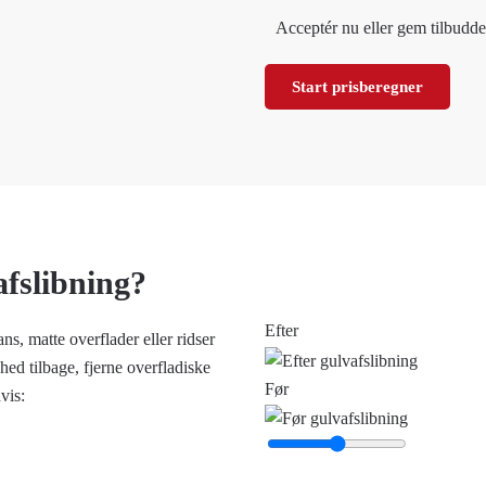
Acceptér nu eller gem tilbuddet
Start prisberegner
afslibning?
Efter
lans, matte overflader eller ridser
ed tilbage, fjerne overfladiske
Før
vis: