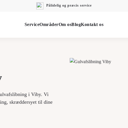
Pålidelig og præcis service
Service
Områder
Om os
Blog
Kontakt os
y
ulvafslibning i Viby. Vi
ing, skræddersyet til dine