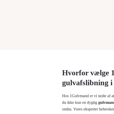
Hvorfor vælge 
gulvafslibning 
Hos 1Gulvmand er vi stolte af at
du ikke kun en dygtig
gulvman
omhu. Vores eksperter beherske