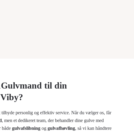
1Gulvmand til din
i Viby?
 tilbyde personlig og effektiv service. Når du vælger os, får
d
, men et dedikeret team, der behandler dine gulve med
r både
gulvafslibning
og
gulvafhøvling
, så vi kan håndtere