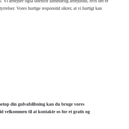
v. Vi arbejder også udenfor almindelig arbejdstid, hvis det er
rrelser. Vores hurtige responstid sikrer, at vi hurtigt kan
 netop din gulvafslibning kan du bruge vores
id velkommen til at kontakte os for et gratis og