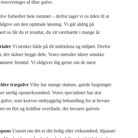
e renoveringer af dine gulve.
lve forbedrer hele rummet – derfor tager vi os tiden til at
rådgive om den optimale løsning. Vi går aldrig på
 os får du et resultat, du vil værdsætte i mange år.
ialer
Vi tænker både på dit indeklima og miljøet. Derfor
er, der skåner begge dele. Vores metoder sikrer smukke
rønnere fremtid. Vi rådgiver dig gerne om de mest
 ældre trægulve
Viby har mange skønne, gamle bygninger
ner særlig opmærksomhed. Vores specialister har stor
e gulve, som kræver omhyggelig behandling for at bevare
rer en flot og holdbar overflade, der bevarer gulvets
espons
Uanset om det er din bolig eller virksomhed, tilpasser