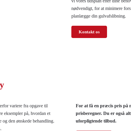
vi vores tidsplan efter dine beho
nødvendigt, for at minimere forsty
planlægge din gulvafslibning.
Kontakt os
by
rfor variere fra opgave til
For at få en præcis pris på
tre eksempler på, hvordan et
prisberegner. Du er også alt
type og den ønskede behandling.
uforpligtende tilbud.
s.