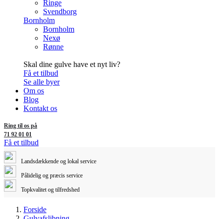
Ringe
Svendborg
Bornholm
Bornholm
Nexø
Rønne
Skal dine gulve have et nyt liv?
Få et tilbud
Se alle byer
Om os
Blog
Kontakt os
Ring til os på
71 92 01 01
Få et tilbud
Landsdækkende og lokal service
Pålidelig og præcis service
Topkvalitet og tilfredshed
Forside
Gulvafslibning