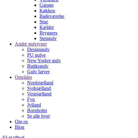
Garage
Køkken
Badeværelse
Stue
Kælder
Bryggers
Stengulv
Andre gulvtyper
Designgulv
PU gulve
New Yorker gulv
Butiksgulv
Gulv farver
Områder
Nordsjælland
Sydsjælland
Vestsjælland
Fyn
Jylland
Bornholm
Se alle byer
Om os
Blog
Få et tilbud