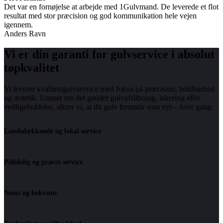
Det var en fornøjelse at arbejde med 1Gulvmand. De leverede et flot
resultat med stor præcision og god kommunikation hele vejen
igennem.
Anders Ravn
Vi er din garanti for gulvservice i absolut
topkvalitet
Vi leverer kvalitetsgulvservice med fokus på præcision, holdbarhed
og æstetik. Uanset om det gælder gulvafslibning, lakering eller
vedligeholdelse, sikrer vi, at dit gulv fremstår som nyt – hver gang.
Landsdækkende og lokal service
Pålidelig og præcis service
Nemt og bekvemt