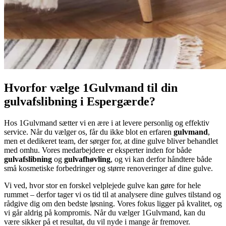
Hvorfor vælge 1Gulvmand til din
gulvafslibning i Espergærde?
Hos 1Gulvmand sætter vi en ære i at levere personlig og effektiv
service. Når du vælger os, får du ikke blot en erfaren
gulvmand
,
men et dedikeret team, der sørger for, at dine gulve bliver behandlet
med omhu. Vores medarbejdere er eksperter inden for både
gulvafslibning
og
gulvafhøvling
, og vi kan derfor håndtere både
små kosmetiske forbedringer og større renoveringer af dine gulve.
Vi ved, hvor stor en forskel velplejede gulve kan gøre for hele
rummet – derfor tager vi os tid til at analysere dine gulves tilstand og
rådgive dig om den bedste løsning. Vores fokus ligger på kvalitet, og
vi går aldrig på kompromis. Når du vælger 1Gulvmand, kan du
være sikker på et resultat, du vil nyde i mange år fremover.