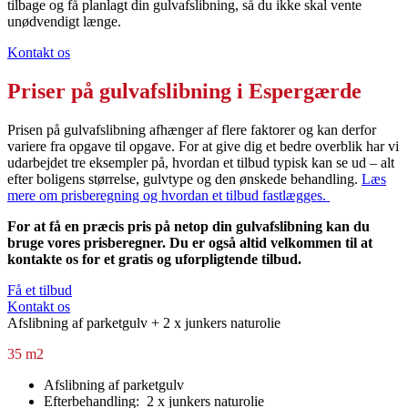
tilbage og få planlagt din gulvafslibning, så du ikke skal vente
unødvendigt længe.
Kontakt os
Priser på
gulvafslibning i Espergærde
Prisen på gulvafslibning afhænger af flere faktorer og kan derfor
variere fra opgave til opgave. For at give dig et bedre overblik har vi
udarbejdet tre eksempler på, hvordan et tilbud typisk kan se ud – alt
efter boligens størrelse, gulvtype og den ønskede behandling.
Læs
mere om prisberegning og hvordan et tilbud fastlægges.
For at få en præcis pris på netop din gulvafslibning kan du
bruge vores prisberegner. Du er også altid velkommen til at
kontakte os for et gratis og uforpligtende tilbud.
Få et tilbud
Kontakt os
Afslibning af parketgulv + 2 x junkers naturolie
35 m2
Afslibning af parketgulv
Efterbehandling: 2 x junkers naturolie