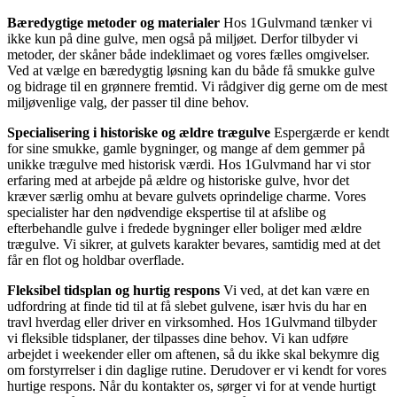
Bæredygtige metoder og materialer
Hos 1Gulvmand tænker vi
ikke kun på dine gulve, men også på miljøet. Derfor tilbyder vi
metoder, der skåner både indeklimaet og vores fælles omgivelser.
Ved at vælge en bæredygtig løsning kan du både få smukke gulve
og bidrage til en grønnere fremtid. Vi rådgiver dig gerne om de mest
miljøvenlige valg, der passer til dine behov.
Specialisering i historiske og ældre trægulve
Espergærde er kendt
for sine smukke, gamle bygninger, og mange af dem gemmer på
unikke trægulve med historisk værdi. Hos 1Gulvmand har vi stor
erfaring med at arbejde på ældre og historiske gulve, hvor det
kræver særlig omhu at bevare gulvets oprindelige charme. Vores
specialister har den nødvendige ekspertise til at afslibe og
efterbehandle gulve i fredede bygninger eller boliger med ældre
trægulve. Vi sikrer, at gulvets karakter bevares, samtidig med at det
får en flot og holdbar overflade.
Fleksibel tidsplan og hurtig respons
Vi ved, at det kan være en
udfordring at finde tid til at få slebet gulvene, især hvis du har en
travl hverdag eller driver en virksomhed. Hos 1Gulvmand tilbyder
vi fleksible tidsplaner, der tilpasses dine behov. Vi kan udføre
arbejdet i weekender eller om aftenen, så du ikke skal bekymre dig
om forstyrrelser i din daglige rutine. Derudover er vi kendt for vores
hurtige respons. Når du kontakter os, sørger vi for at vende hurtigt