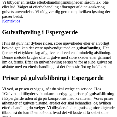
Vi tilbyder en række efterbehandlingsmuligheder, såsom lak, olie
eller lud. Valget af efterbehandling afhænger af dine ønsker og
gulvets anvendelse. Vi rådgiver dig gerne om, hvilken løsning der
passer bedst.
Kontakt os
Gulvafhøvling i Espergærde
Hvis dit gulv har dybere ridser, store ujævnheder eller er alvorligt
beskadiget, kan det være nødvendigt med en
gulvafhøvling
. Her
fjerner vi et tykkere lag af gulvet end ved en almindelig afslibning.
Denne metode bruges ofte til gulve med store skader eller gammel
lim og fernis. Efter en gulvafhøvling sørger vi for at slibe gulvet og
afslutte med en efterbehandling, så det fremstår flot og holdbart.
Priser på gulvafslibning i Espergærde
Vi ved, at prisen er vigtig, når du skal vælge en service. Hos
1Gulvmand tilbyder vi konkurrencedygtige priser på
gulvafslibning
i Espergærde uden at gå på kompromis med kvaliteten. Vores priser
afhænger af gulvets tilstand, arealet der skal behandles, og hvilken
efterbehandling du vælger. Vi tilbyder altid et gratis og uforpligtende
tilbud, så du kan få en idé om, hvad det vil koste at få slebet dine