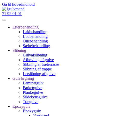
Gå til hovedindhold
71 92 01 01
Efterbehandling
Lakbehandling
Ludbehandling
Oliebehandling
Sæbebehandling
Slibning
Gulvafslibning
Afhøvling af gulve
Slibning af træterrasse
Slibning af trappe
Letslibning af gulve
Gulvlægning
Laminatgulv
Parketgulve
Plankegulve
Sildebensgulve
Trægulve
Epoxygulv
Epoxygulv
Værksted