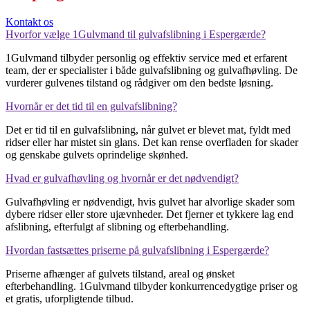
Kontakt os
Hvorfor vælge 1Gulvmand til gulvafslibning i Espergærde?
1Gulvmand tilbyder personlig og effektiv service med et erfarent
team, der er specialister i både gulvafslibning og gulvafhøvling. De
vurderer gulvenes tilstand og rådgiver om den bedste løsning.
Hvornår er det tid til en gulvafslibning?
Det er tid til en gulvafslibning, når gulvet er blevet mat, fyldt med
ridser eller har mistet sin glans. Det kan rense overfladen for skader
og genskabe gulvets oprindelige skønhed.
Hvad er gulvafhøvling og hvornår er det nødvendigt?
Gulvafhøvling er nødvendigt, hvis gulvet har alvorlige skader som
dybere ridser eller store ujævnheder. Det fjerner et tykkere lag end
afslibning, efterfulgt af slibning og efterbehandling.
Hvordan fastsættes priserne på gulvafslibning i Espergærde?
Priserne afhænger af gulvets tilstand, areal og ønsket
efterbehandling. 1Gulvmand tilbyder konkurrencedygtige priser og
et gratis, uforpligtende tilbud.