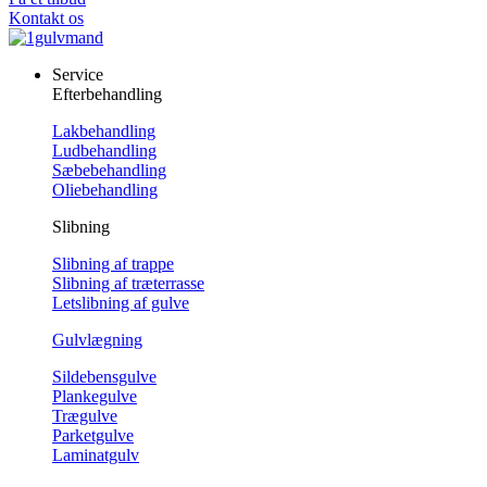
Kontakt os
Service
Efterbehandling
Lakbehandling
Ludbehandling
Sæbebehandling
Oliebehandling
Slibning
Slibning af trappe
Slibning af træterrasse
Letslibning af gulve
Gulvlægning
Sildebensgulve
Plankegulve
Trægulve
Parketgulve
Laminatgulv