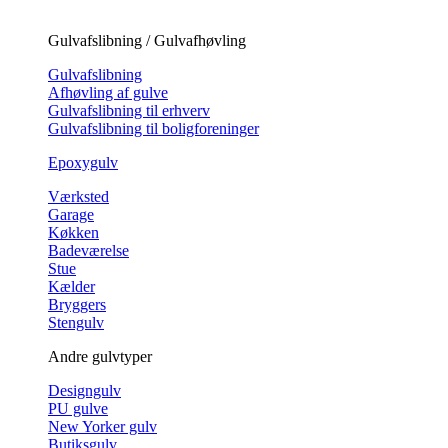
Gulvafslibning / Gulvafhøvling
Gulvafslibning
Afhøvling af gulve
Gulvafslibning til erhverv
Gulvafslibning til boligforeninger
Epoxygulv
Værksted
Garage
Køkken
Badeværelse
Stue
Kælder
Bryggers
Stengulv
Andre gulvtyper
Designgulv
PU gulve
New Yorker gulv
Butiksgulv