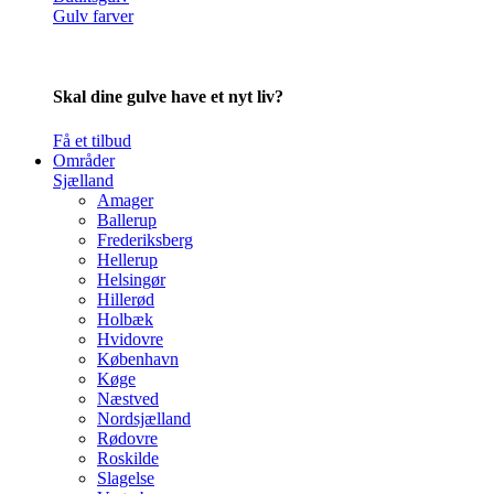
Gulv farver
Skal dine gulve have et nyt liv?
Få et tilbud
Områder
Sjælland
Amager
Ballerup
Frederiksberg
Hellerup
Helsingør
Hillerød
Holbæk
Hvidovre
København
Køge
Næstved
Nordsjælland
Rødovre
Roskilde
Slagelse