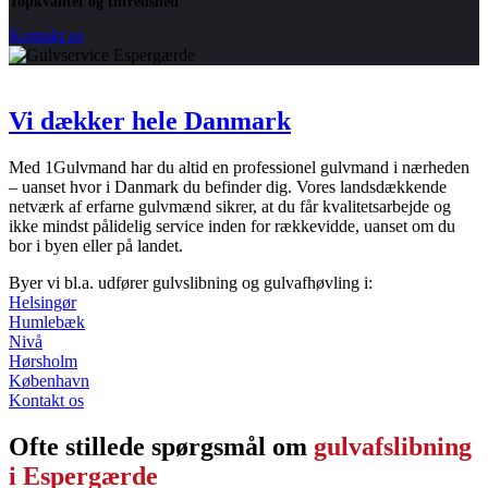
Topkvalitet og tilfredshed
Kontakt os
Vi dækker hele Danmark
Med 1Gulvmand har du altid en professionel gulvmand i nærheden
– uanset hvor i Danmark du befinder dig. Vores landsdækkende
netværk af erfarne gulvmænd sikrer, at du får kvalitetsarbejde og
ikke mindst pålidelig service inden for rækkevidde, uanset om du
bor i byen eller på landet.
Byer vi bl.a. udfører gulvslibning og gulvafhøvling i:
Helsingør
Humlebæk
Nivå
Hørsholm
København
Kontakt os
Ofte stillede spørgsmål om
gulvafslibning
i Espergærde