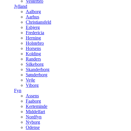
Vesterbro
Jylland
Aalborg
Aarhus
Christiansfeld
Esbjerg
Fredericia
Herning
Holstebro
Horsens
Kolding
Randers
Silkeborg
Skanderborg
Sønderborg
Vejle
Viborg
Fyn
Assens
Faaborg
Kerteminde
Middelfart
Nordfyn
Nyborg
Odense