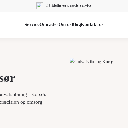
Pålidelig og præcis service
Service
Områder
Om os
Blog
Kontakt os
sør
ulvafslibning i Korsør.
 præcision og omsorg.