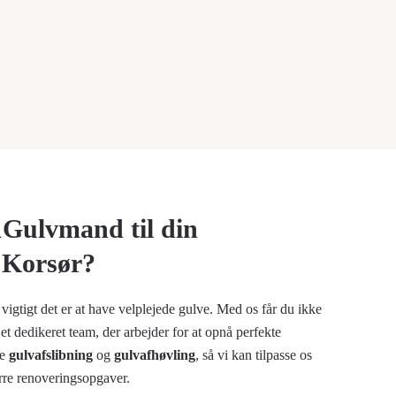
1Gulvmand til din
i Korsør?
igtigt det er at have velplejede gulve. Med os får du ikke
et dedikeret team, der arbejder for at opnå perfekte
de
gulvafslibning
og
gulvafhøvling
, så vi kan tilpasse os
rre renoveringsopgaver.