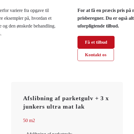
rfor variere fra opgave til
For at få en præcis pris på
tre eksempler på, hvordan et
prisberegner. Du er også alt
type og den ønskede behandling.
uforpligtende tilbud.
s.
Få et tilbud
Kontakt os
Afslibning af parketgulv + 3 x
junkers ultra mat lak
50 m2