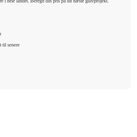
re i hele landet. Beregn din pris på dit næste gulvprojekt.
r
 til senere