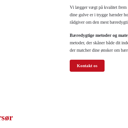
Vi lægger vægt på kvalitet frem f
dine gulve er i trygge hænder hos
rådgiver om den mest bæredygtig
Bæredygtige metoder og mater
metoder, der skåner både dit ind
der matcher dine ønsker om bær
Kontakt os
rsør